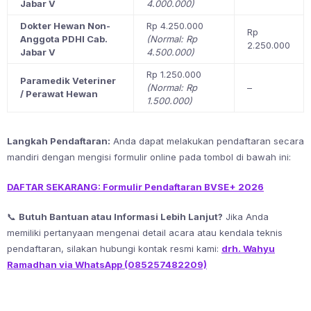
Jabar V
4.000.000)
Dokter Hewan Non-
Rp 4.250.000
Rp
Anggota PDHI Cab.
(Normal: Rp
2.250.000
Jabar V
4.500.000)
Rp 1.250.000
Paramedik Veteriner
(Normal: Rp
–
/ Perawat Hewan
1.500.000)
Langkah Pendaftaran:
Anda dapat melakukan pendaftaran secara
mandiri dengan mengisi formulir online pada tombol di bawah ini:
DAFTAR SEKARANG: Formulir Pendaftaran BVSE+ 2026
📞
Butuh Bantuan atau Informasi Lebih Lanjut?
Jika Anda
memiliki pertanyaan mengenai detail acara atau kendala teknis
pendaftaran, silakan hubungi kontak resmi kami:
drh. Wahyu
Ramadhan via WhatsApp (085257482209)