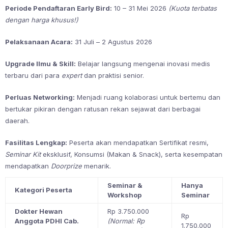
Periode Pendaftaran Early Bird:
10 – 31 Mei 2026
(Kuota terbatas
dengan harga khusus!)
Pelaksanaan Acara:
31 Juli – 2 Agustus 2026
Upgrade Ilmu & Skill:
Belajar langsung mengenai inovasi medis
terbaru dari para
expert
dan praktisi senior.
Perluas Networking:
Menjadi ruang kolaborasi untuk bertemu dan
bertukar pikiran dengan ratusan rekan sejawat dari berbagai
daerah.
Fasilitas Lengkap:
Peserta akan mendapatkan Sertifikat resmi,
Seminar Kit
eksklusif, Konsumsi (Makan & Snack), serta kesempatan
mendapatkan
Doorprize
menarik.
Seminar &
Hanya
Kategori Peserta
Workshop
Seminar
Dokter Hewan
Rp 3.750.000
Rp
Anggota PDHI Cab.
(Normal: Rp
1.750.000