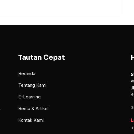
Tautan Cepat
Beranda
S
A
Tentang Kami
J
B
E-Learning
a
Berita & Artikel
r
Kontak Kami
L
+