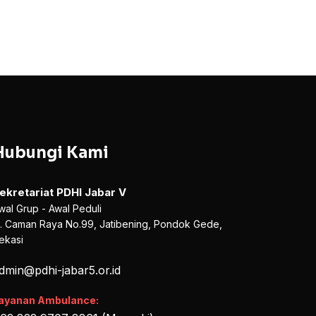
Hubungi Kami
ekretariat PDHI Jabar V
wal Grup - Awal Peduli
l. Caman Raya No.99, Jatibening, Pondok Gede,
ekasi
dmin@pdhi-jabar5.or.id
ayanan Ambulance: