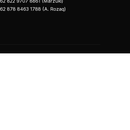
62 822 9707 8861 (Marzuki)
62 878 8463 1788 (A. Rozaq)
026 PDHI Jawa Barat V. All Rights Reserved.