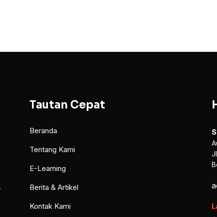
Tautan Cepat
Beranda
S
A
Tentang Kami
J
B
E-Learning
a
Berita & Artikel
r
Kontak Kami
L